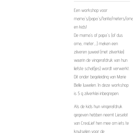
Een workshop voor
mama's/papa's/tante/meters/oma's
en kids!
De mama’s of papa's (of dus
oma, meter,...) maken een
zilveren juweel (met zilverklei)
waarin de vingerafdruk van hun
liefste schat(jes) wordt verwerkt.
Dit onder begeleiding van Marie
Belle Juwelen. In deze workshop
is 5 g zilverklei inbegrepen.
Als de kids hun vingerafdruk
gegeven hebben neemt Lieselot
van CreaLief hen mee om iets te
knutselen voor de