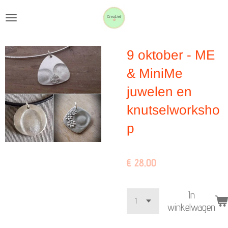
Ga
direct
naar
9 oktober - ME
de
hoofdinhoud
& MiniMe
juwelen en
knutselworksho
p
€ 28,00
In
winkelwagen