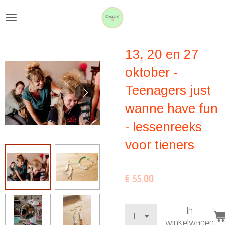
Ga
direct
naar
13, 20 en 27
de
hoofdinhoud
oktober -
Teenagers just
wanne have fun
- lessenreeks
voor tieners
€ 55,00
In
winkelwagen