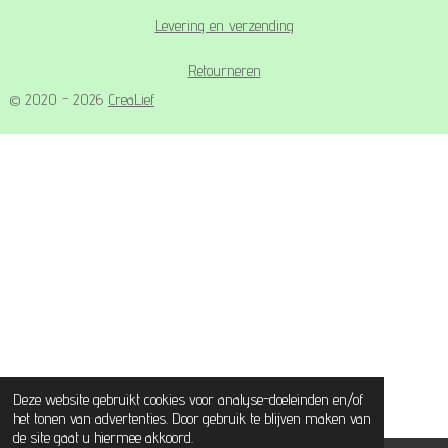
Levering en verzending
Retourneren
© 2020 - 2026
CreaLief
Deze website gebruikt cookies voor analyse-doeleinden en/of
het tonen van advertenties. Door gebruik te blijven maken van
de site gaat u hiermee akkoord.