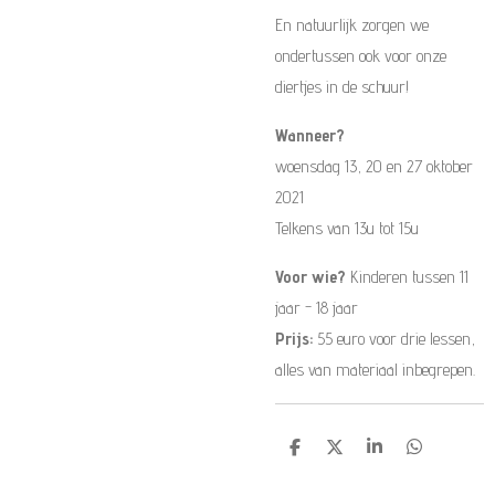
En natuurlijk zorgen we
ondertussen ook voor onze
diertjes in de schuur!
Wanneer?
woensdag 13, 20 en 27 oktober
2021
Telkens van 13u tot 15u
Voor wie?
Kinderen tussen 11
jaar - 18 jaar
Prijs:
55 euro voor drie lessen,
alles van materiaal inbegrepen.
D
D
S
D
e
e
h
e
l
e
a
l