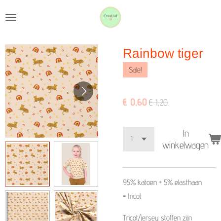
Ga
direct
naar
Rainbow tiger
de
hoofdinhoud
Sale!
€ 0,60
€ 1,20
In
winkelwagen
95% katoen + 5%
elasthaan
=
tricot
Tricot/jersey stoffen zijn