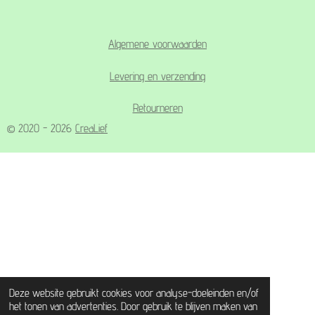
Algemene voorwaarden
Levering en verzending
Retourneren
© 2020 - 2026
CreaLief
Deze website gebruikt cookies voor analyse-doeleinden en/of
het tonen van advertenties. Door gebruik te blijven maken van