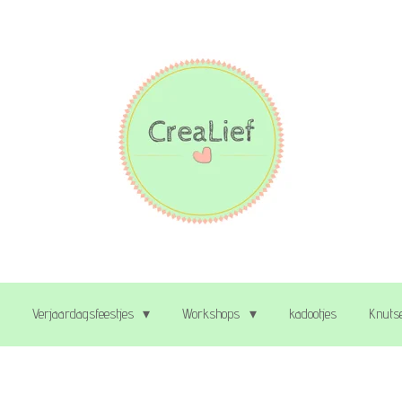
Verjaardagsfeestjes
Workshops
kadootjes
Knutse