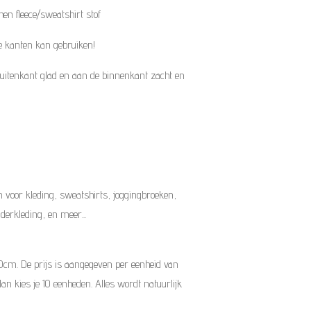
hen fleece/sweatshirt stof
e kanten kan gebruiken!
 buitenkant glad en aan de binnenkant zacht en
 voor kleding, sweatshirts, joggingbroeken,
inderkleding, en meer...
10cm. De prijs is aangegeven per eenheid van
dan kies je 10 eenheden. Alles wordt natuurlijk