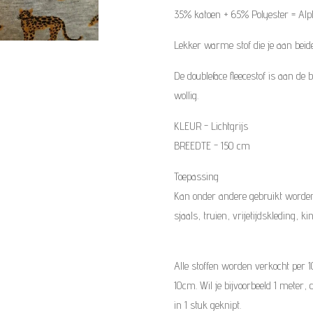
35% katoen + 65% Polyester
=
Alp
Lekker warme stof die je aan beid
De doubleface fleecestof is aan de
wollig.
KLEUR - Lichtgrijs
BREEDTE - 150 cm
Toepassing
Kan onder andere gebruikt worden
sjaals, truien, vrijetijdskleding, k
Alle stoffen worden verkocht per 
10cm. Wil je bijvoorbeeld 1 meter, 
in 1 stuk geknipt.