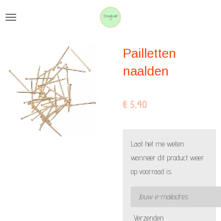
Ga
direct
naar
Pailletten
de
hoofdinhoud
naalden
€ 5,40
Laat het me weten
wanneer dit product weer
op voorraad is.
Verzenden