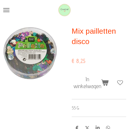
Ga
direct
naar
Mix pailletten
de
hoofdinhoud
disco
€ 8,25
In
winkelwagen
55 G