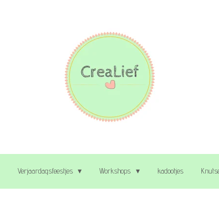
Verjaardagsfeestjes
Workshops
kadootjes
Knutse