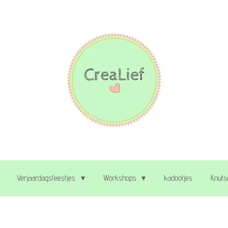
Verjaardagsfeestjes
Workshops
kadootjes
Knuts