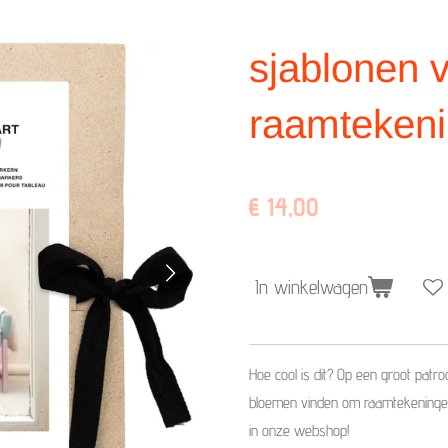
sjablonen 
raamteken
€ 14,00
In winkelwagen
Hoe cool is dit? Op een groot patr
bloemen vinden om raamtekeningen
in onze webshop!