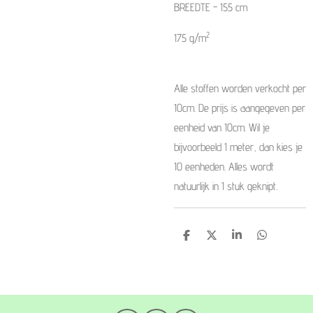
BREEDTE - 155 cm
2
175 g/m
Alle stoffen worden verkocht per
10cm. De prijs is aangegeven per
eenheid van 10cm. Wil je
bijvoorbeeld 1 meter, dan kies je
10 eenheden. Alles wordt
natuurlijk in 1 stuk geknipt.
D
D
S
D
e
e
h
e
l
e
a
l
e
l
r
e
n
e
n