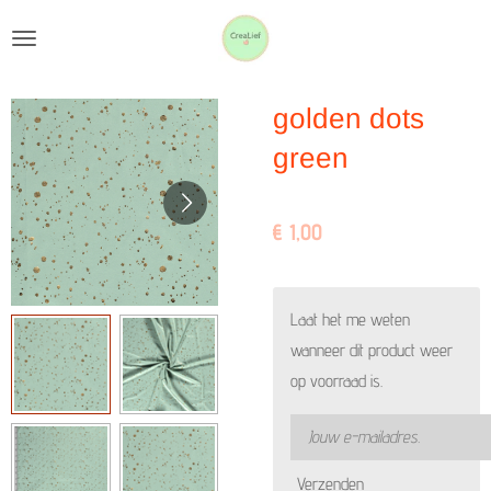
Ga
direct
naar
golden dots
de
hoofdinhoud
green
€ 1,00
Laat het me weten
wanneer dit product weer
op voorraad is.
Verzenden