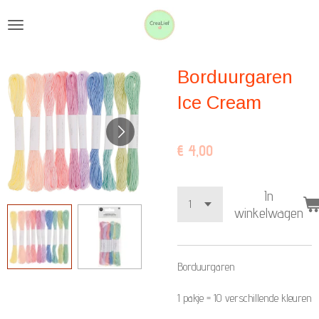
Ga
direct
naar
Borduurgaren
de
hoofdinhoud
Ice Cream
€ 4,00
In
winkelwagen
Borduurgaren
1 pakje = 10 verschillende kleuren