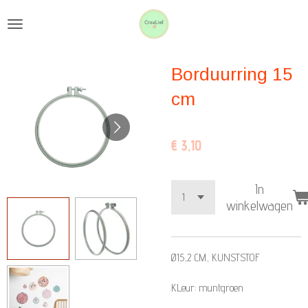
Ga
direct
naar
Borduurring 15
de
hoofdinhoud
cm
€ 3,10
In
winkelwagen
Ø15,2 CM, KUNSTSTOF
KLeur: muntgroen