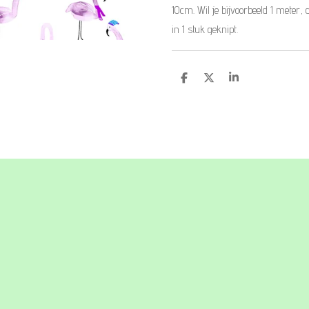
10cm. Wil je bijvoorbeeld 1 meter, 
in 1 stuk geknipt.
D
D
S
e
e
h
l
e
a
e
l
r
n
e