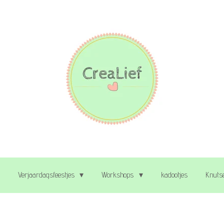
Verjaardagsfeestjes
Workshops
kadootjes
Knutse