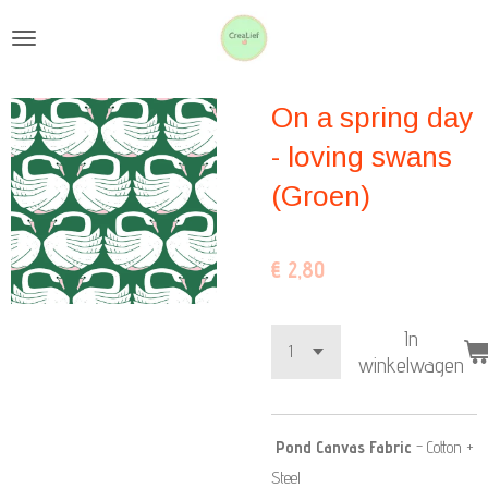
Ga
direct
naar
On a spring day
de
hoofdinhoud
- loving swans
(Groen)
€ 2,80
In
winkelwagen
Pond Canvas Fabric
- Cotton +
Steel