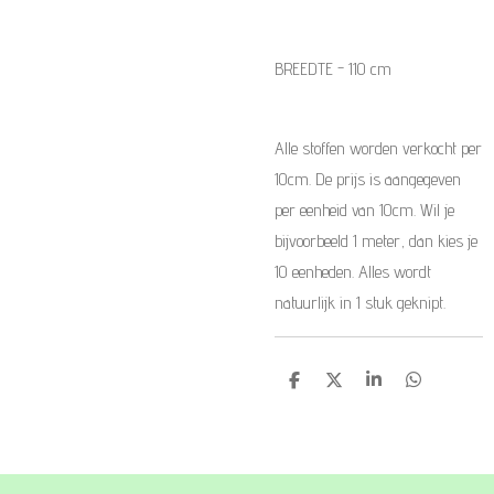
BREEDTE - 110 cm
Alle stoffen worden verkocht per
10cm. De prijs is aangegeven
per eenheid van 10cm. Wil je
bijvoorbeeld 1 meter, dan kies je
10 eenheden. Alles wordt
natuurlijk in 1 stuk geknipt.
D
D
S
D
e
e
h
e
l
e
a
l
e
l
r
e
n
e
n