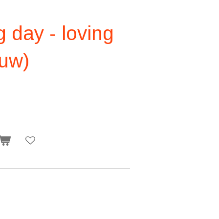
 day - loving
auw)