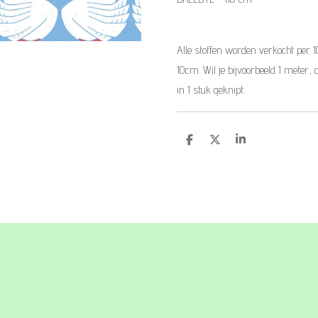
Alle stoffen worden verkocht per 
10cm. Wil je bijvoorbeeld 1 meter, 
in 1 stuk geknipt.
D
D
S
e
e
h
l
e
a
e
l
r
n
e