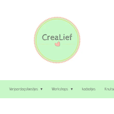
Verjaardagsfeestjes
Workshops
kadootjes
Knutse