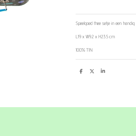
Speelgoed thee setje in een handig 
L19 x W9.2 x H23.5 cm
100% TIN
D
D
S
e
e
h
l
e
a
e
l
r
n
e