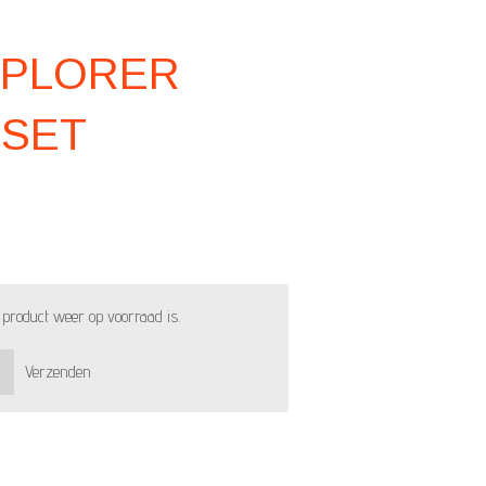
XPLORER
 SET
product weer op voorraad is.
Verzenden