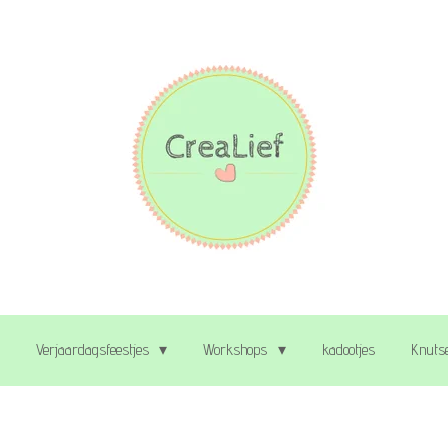
Verjaardagsfeestjes
Workshops
kadootjes
Knutse