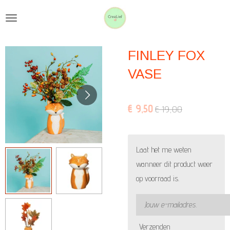
Ga
direct
naar
FINLEY FOX
de
hoofdinhoud
VASE
€ 9,50
€ 19,00
Laat het me weten
wanneer dit product weer
op voorraad is.
Verzenden