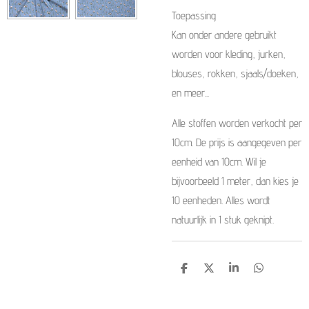
Toepassing
Kan onder andere gebruikt
worden voor kleding, jurken,
blouses, rokken, sjaals/doeken,
en meer...
Alle stoffen worden verkocht per
10cm. De prijs is aangegeven per
eenheid van 10cm. Wil je
bijvoorbeeld 1 meter, dan kies je
10 eenheden. Alles wordt
natuurlijk in 1 stuk geknipt.
D
D
S
D
e
e
h
e
l
e
a
l
e
l
r
e