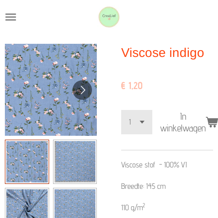
Ga
direct
naar
Viscose indigo
de
hoofdinhoud
€ 1,20
In
winkelwagen
Viscose stof
-
100% VI
Breedte: 145 cm
2
110 g/m