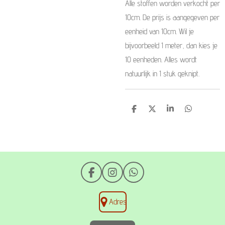
Alle stoffen worden verkocht per
10cm. De prijs is aangegeven per
eenheid van 10cm. Wil je
bijvoorbeeld 1 meter, dan kies je
10 eenheden. Alles wordt
natuurlijk in 1 stuk geknipt.
D
D
S
D
e
e
h
e
l
e
a
l
e
l
r
e
n
e
n
F
I
W
a
n
h
c
s
a
Adres
e
t
t
b
a
s
o
g
A