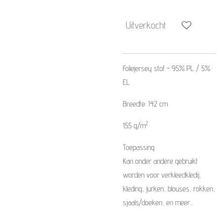
Uitverkocht
Foliejersey stof
-
95% PL / 5%
EL
Breedte: 142 cm
2
155 g/m
Toepassing
Kan onder andere gebruikt
worden voor verkleedkledij,
kleding, jurken, blouses, rokken,
sjaals/doeken, en meer...