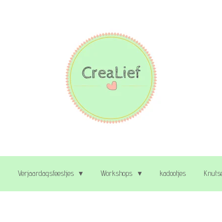
Verjaardagsfeestjes
Workshops
kadootjes
Knutse