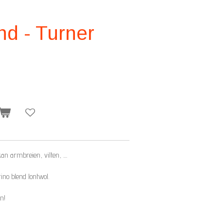
nd - Turner
 armbreien, vilten, ....
no blend lontwol.
n!