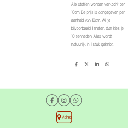
Alle stoffen worden verkocht per
10cm. De prijs is aangegeven per
eenheid van 10cm. Wil je
bijvoorbeeld 1 meter, dan kies je
10 eenheden. Alles wordt
natuurlijk in 1 stuk geknipt.
D
D
S
D
e
e
h
e
l
e
a
l
e
l
r
e
n
e
n
F
I
W
a
n
h
c
s
a
Adres
e
t
t
b
a
s