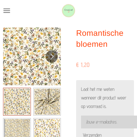
Ga
direct
naar
Romantische
de
hoofdinhoud
bloemen
€ 1,20
Laat het me weten
wanneer dit product weer
op voorraad is.
Verzenden