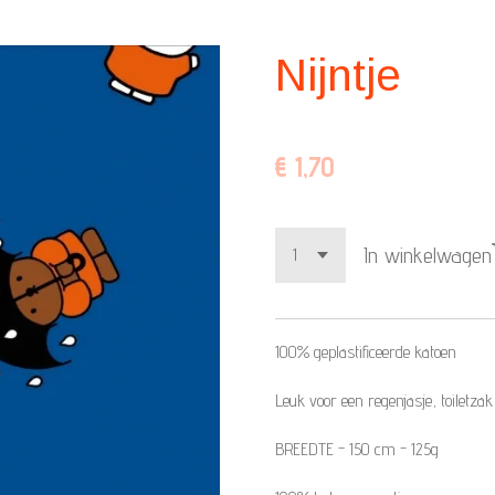
Nijntje
€ 1,70
In winkelwagen
100%
geplastificeerde
katoen
Leuk voor een regenjasje, toiletzak,
BREEDTE - 150 cm - 125g