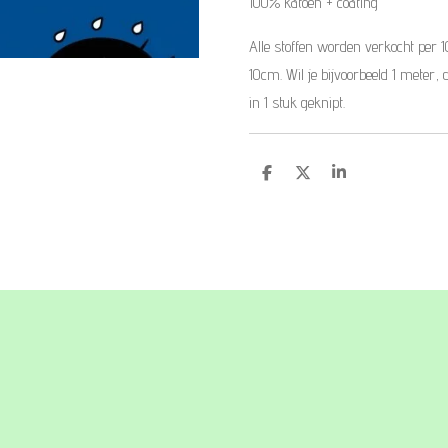
100% katoen + coating
Alle stoffen worden verkocht per 
10cm. Wil je bijvoorbeeld 1 meter, 
in 1 stuk geknipt.
D
D
S
e
e
h
l
e
a
e
l
r
n
e