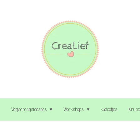
Verjaardagsfeestjes
Workshops
kadootjes
Knutse