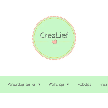
Verjaardagsfeestjes
Workshops
kadootjes
Knuts