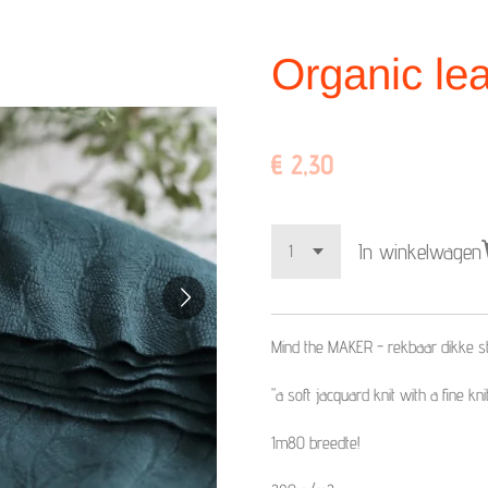
Organic lea
€ 2,30
In winkelwagen
Mind the MAKER -
rekbaar dikke s
"a soft jacquard knit with a fine kni
1m80 breedte!