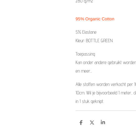
280 g/m2
95% Organic Cotton
5% Elastane
Kleur: BOTTLE GREEN
Toepassing
Kan onder andere gebruikt worden 
en meer...
Alle stoffen worden verkocht per 
10cm. Wil je bijvoorbeeld 1 meter, 
in 1 stuk geknipt.
D
D
S
e
e
h
l
e
a