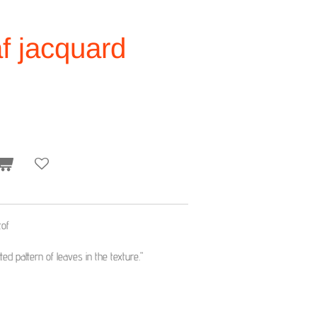
f jacquard
tof
tted pattern of leaves in the texture."