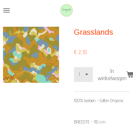
Ga
direct
naar
Grasslands
de
hoofdinhoud
€ 2,10
In
winkelwagen
100% katoen - Cotton Organic
BREEDTE - 110 cm