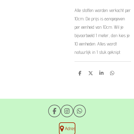
Alle stoffen worden verkocht per
10cm. De prijs is aangegeven
per eenheid van 10cm. Wil je
bijvoorbeeld 1 meter, dan kies je
10 eenheden. Alles wordt
natuurlijk in 1 stuk geknipt.
D
D
S
D
e
e
h
e
l
e
a
l
e
l
r
e
n
e
n
F
I
W
a
n
h
c
s
a
Adres
e
t
t