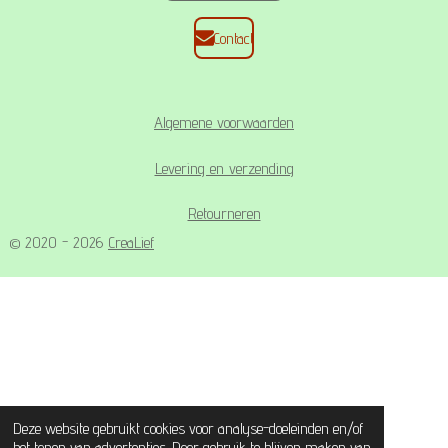
Contact
Algemene voorwaarden
Levering en verzending
Retourneren
© 2020 - 2026
CreaLief
Deze website gebruikt cookies voor analyse-doeleinden en/of
het tonen van advertenties. Door gebruik te blijven maken van