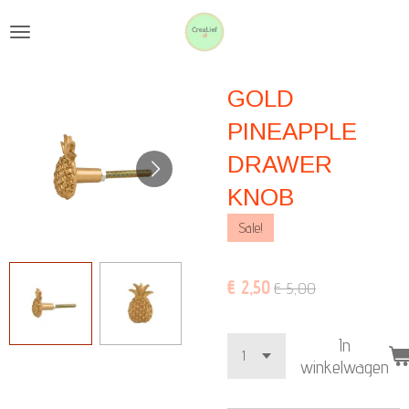
Ga
direct
naar
GOLD
de
hoofdinhoud
PINEAPPLE
DRAWER
KNOB
Sale!
€ 2,50
€ 5,00
In
winkelwagen