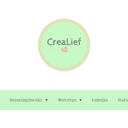
Verjaardagsfeestjes
Workshops
kadootjes
Knuts