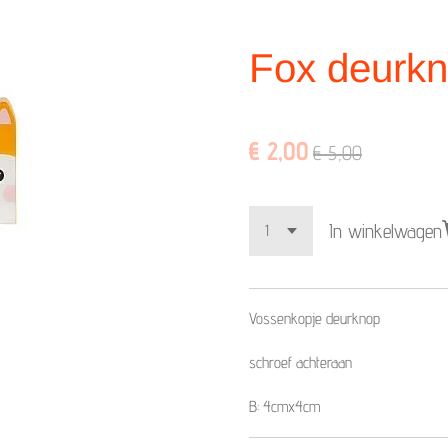
Fox deurk
€ 2,00
€ 5,00
In winkelwagen
Vossenkopje deurknop
schroef achteraan
B: 4cmx4cm