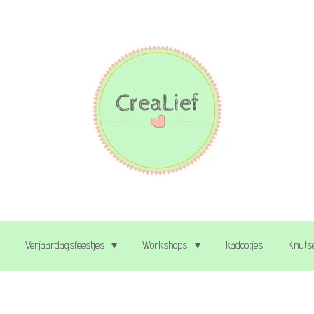
Verjaardagsfeestjes
Workshops
kadootjes
Knutse