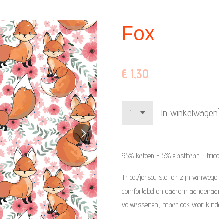
Fox
€ 1,30
In winkelwagen
95% katoen + 5%
elasthaan =
trico
Tricot/jersey stoffen zijn vanwege
comfortabel en daarom aangenaam a
volwassenen, maar ook voor kind