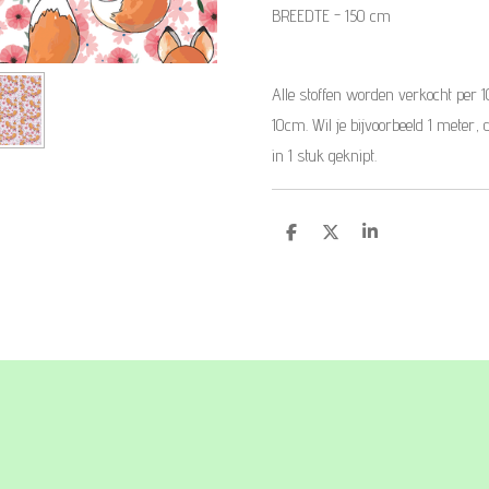
BREEDTE - 150 cm
Alle stoffen worden verkocht per 
10cm. Wil je bijvoorbeeld 1 meter, 
in 1 stuk geknipt.
D
D
S
e
e
h
l
e
a
e
l
r
n
e