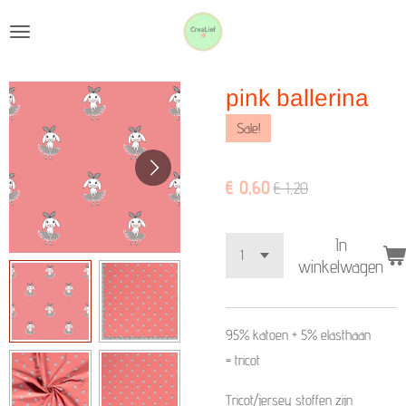
Ga
direct
naar
pink ballerina
de
hoofdinhoud
Sale!
€ 0,60
€ 1,20
In
winkelwagen
95% katoen + 5%
elasthaan
=
tricot
Tricot/jersey stoffen zijn