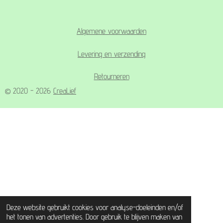
Algemene voorwaarden
Levering en verzending
Retourneren
© 2020 - 2026
CreaLief
Deze website gebruikt cookies voor analyse-doeleinden en/of
het tonen van advertenties. Door gebruik te blijven maken van