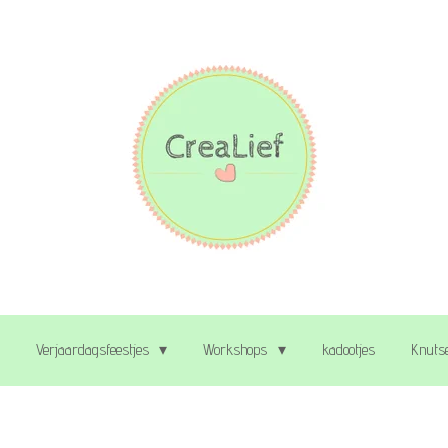
Verjaardagsfeestjes
Workshops
kadootjes
Knutse