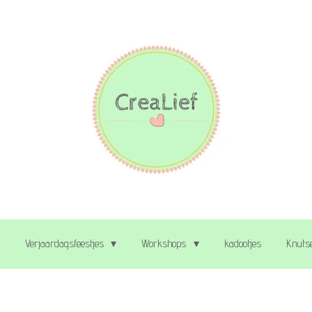
Verjaardagsfeestjes
Workshops
kadootjes
Knutse