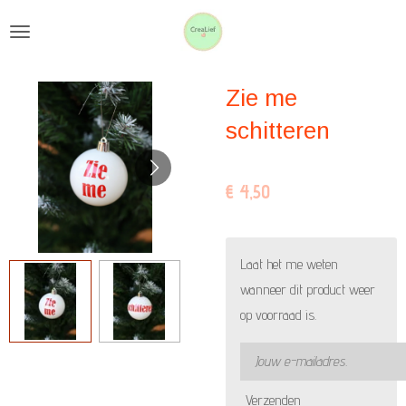
Ga
direct
naar
Zie me
de
hoofdinhoud
schitteren
€ 4,50
Laat het me weten
wanneer dit product weer
op voorraad is.
Verzenden