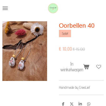
Ga
direct
naar
Oorbellen 40
de
hoofdinhoud
Sale!
€ 10,00
€ 15,00
In
winkelwagen
Handmade by CreaLief
D
D
S
D