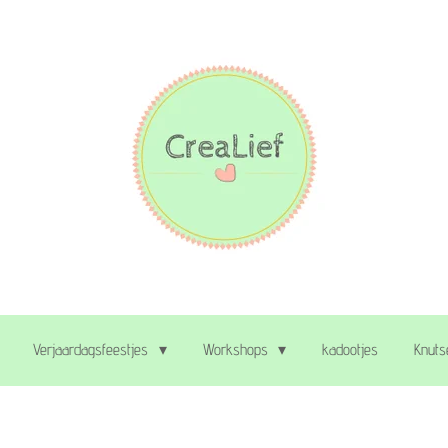
Verjaardagsfeestjes
Workshops
kadootjes
Knuts