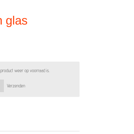
n glas
product weer op voorraad is.
Verzenden