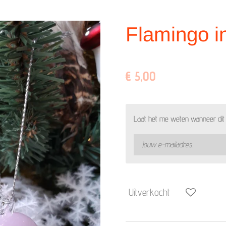
Flamingo i
€ 5,00
Laat het me weten wanneer dit 
Uitverkocht