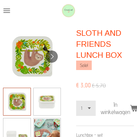
Ga
direct
naar
SLOTH AND
de
hoofdinhoud
FRIENDS
LUNCH BOX
Sale!
€ 3,00
€ 5,70
In
winkelwagen
Lunchbox - wit