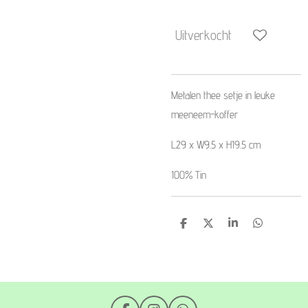
Uitverkocht
Metalen thee setje in leuke
meeneem-koffer
L29 x W9.5 x H19.5 cm
100% Tin
D
D
S
D
e
e
h
e
l
e
a
l
e
l
r
e
n
e
n