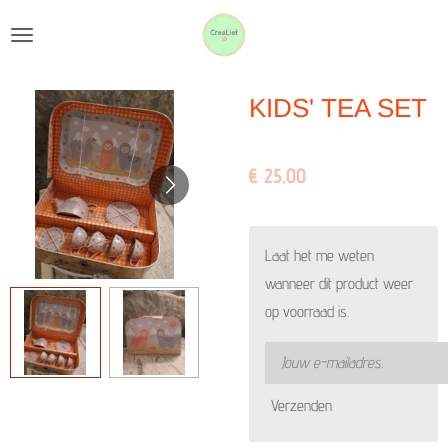
Ga
direct
naar
KIDS' TEA SET
de
hoofdinhoud
€ 25,00
Laat het me weten
wanneer dit product weer
op voorraad is.
Verzenden