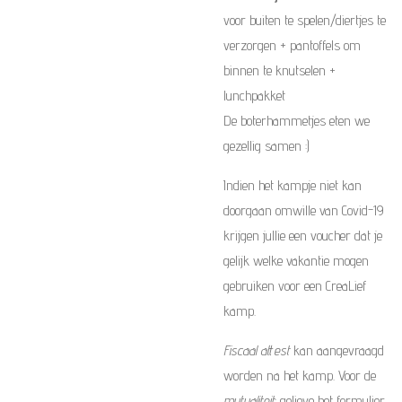
voor buiten te spelen/diertjes te
verzorgen + pantoffels om
binnen te knutselen +
lunchpakket
De boterhammetjes eten we
gezellig samen :)
Indien het kampje niet kan
doorgaan omwille van Covid-19
krijgen jullie een voucher dat je
gelijk welke vakantie mogen
gebruiken voor een CreaLief
kamp.
Fiscaal attest
kan aangevraagd
worden na het kamp. Voor de
mutualiteit
: gelieve het formulier