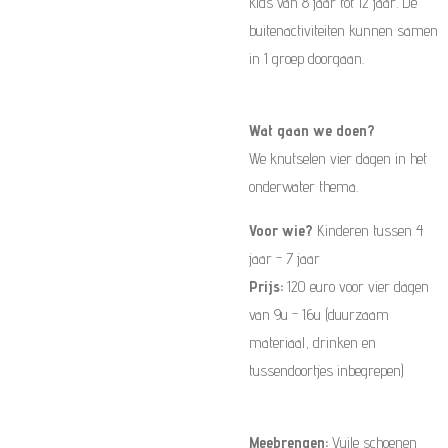
kids van 8 jaar tot 12 jaar. De
buitenactiviteiten kunnen samen
in 1 groep doorgaan.
Wat gaan we doen?
We knutselen vier dagen in het
onderwater thema.
Voor wie?
Kinderen tussen 4
jaar - 7 jaar
Prijs:
120 euro voor vier dagen
van 9u - 16u (duurzaam
materiaal, drinken en
tussendoortjes inbegrepen)
Meebrengen:
Vuile schoenen