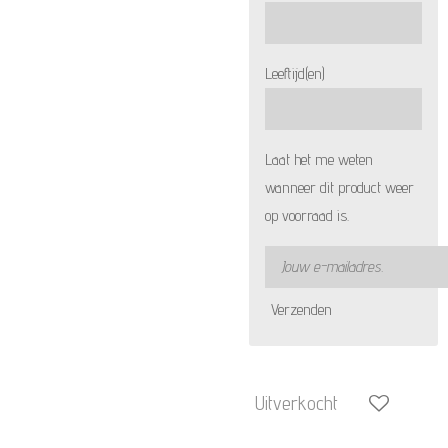
Leeftijd(en)
Laat het me weten
wanneer dit product weer
op voorraad is.
Verzenden
Uitverkocht