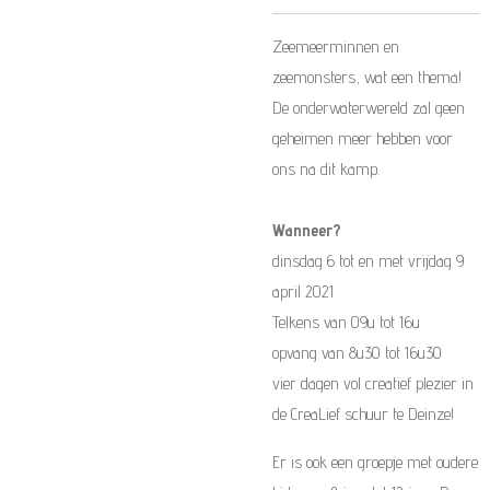
Zeemeerminnen en
zeemonsters, wat een thema!
De onderwaterwereld zal geen
geheimen meer hebben voor
ons na dit kamp.
Wanneer?
dinsdag 6 tot en met vrijdag 9
april 2021
Telkens van 09u tot 16u
opvang van 8u30 tot 16u30
vier dagen vol creatief plezier in
de CreaLief schuur te Deinze!
Er is ook een groepje met oudere