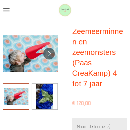
Ga
direct
naar
Zeemeerminne
de
hoofdinhoud
n en
zeemonsters
(Paas
CreaKamp) 4
tot 7 jaar
€ 120,00
Naam deelnemer(s)