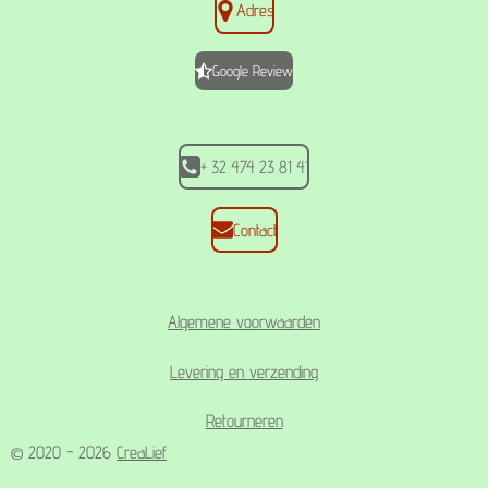
Adres
e
t
t
b
a
s
o
g
A
Google Review
o
r
p
k
a
p
m
+ 32 474 23 81 41
Contact
Algemene voorwaarden
Levering en verzending
Retourneren
© 2020 - 2026
CreaLief