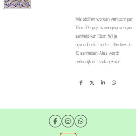
Alle stoffen worden verkocht per
10cm. De prijs is aangegeven per
eenheid van 10cm. Wil je
bijvoorbeeld 1 meter, dan kies je
10 eenheden. Alles wordt
natuurlijk in 1 stuk geknipt.
D
D
S
D
e
e
h
e
l
e
a
l
e
l
r
e
n
e
n
F
I
W
a
n
h
c
s
a