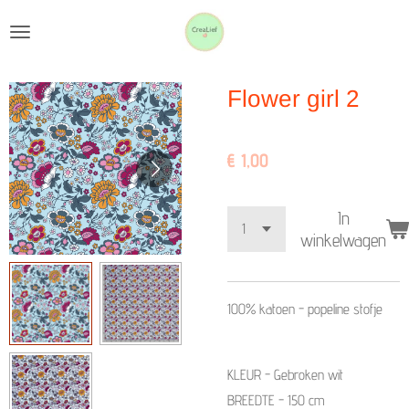
Ga
direct
naar
Flower girl 2
de
hoofdinhoud
€ 1,00
In
winkelwagen
100% katoen - popeline stofje
KLEUR - Gebroken wit
BREEDTE - 150 cm