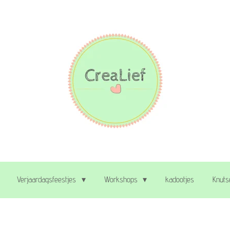
Verjaardagsfeestjes
Workshops
kadootjes
Knuts