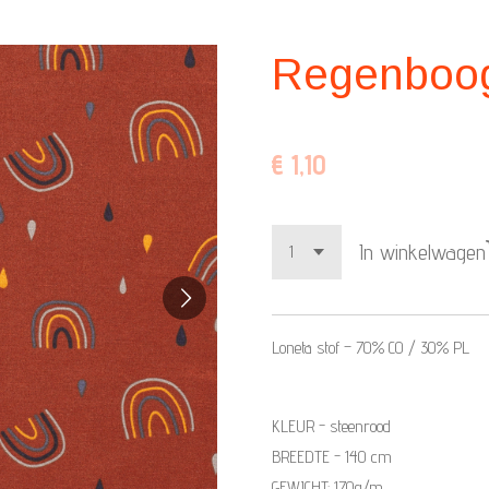
Regenboog
€ 1,10
In winkelwagen
Loneta stof –
70% CO / 30% PL
KLEUR - steenrood
BREEDTE - 140 cm
GEWICHT: 170g/m