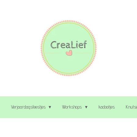
Verjaardagsfeestjes
Workshops
kadootjes
Knutse