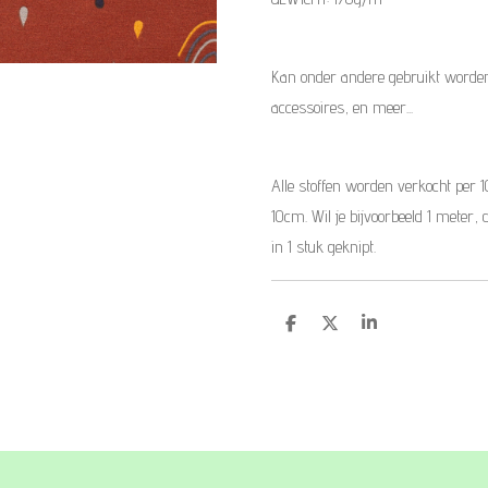
Kan onder andere gebruikt worden
accessoires, en meer...
Alle stoffen worden verkocht per 
10cm. Wil je bijvoorbeeld 1 meter, 
in 1 stuk geknipt.
D
D
S
e
e
h
l
e
a
e
l
r
n
e