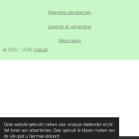
Algemene voorwaarden
Levering en verzending
Retourneren
© 2020 - 2026
CreaLief
Deze website gebruikt cookies voor analyse-doeleinden en/of
het tonen van advertenties. Door gebruik te blijven maken van
de site gaat u hiermee akkoord.