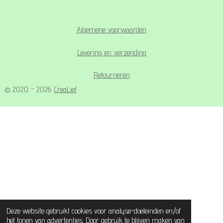
Algemene voorwaarden
Levering en verzending
Retourneren
© 2020 - 2026
CreaLief
Deze website gebruikt cookies voor analyse-doeleinden en/of
het tonen van advertenties. Door gebruik te blijven maken van