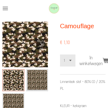
Ga
direct
naar
Camouflage
de
hoofdinhoud
€ 1,10
In
winkelwagen
Linnenlook stof –
80% CO / 20%
PL
KLEUR - kakigroen