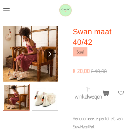
Ga
direct
naar
Swan maat
de
hoofdinhoud
40/42
Sale!
€ 20,00
€ 40,00
In
winkelwagen
Handgemaakte pantoffels van
SewHeartFelt