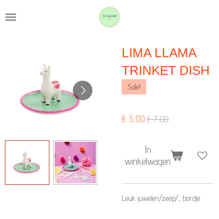
Ga
direct
naar
LIMA LLAMA
de
hoofdinhoud
TRINKET DISH
Sale!
€ 5,00
€ 7,00
In
winkelwagen
Leuk juwelen/zeep/... bordje