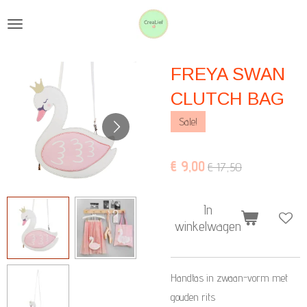
Ga
direct
naar
FREYA SWAN
de
hoofdinhoud
CLUTCH BAG
Sale!
€ 9,00
€ 17,50
In
winkelwagen
Handtas in zwaan-vorm met
gouden rits