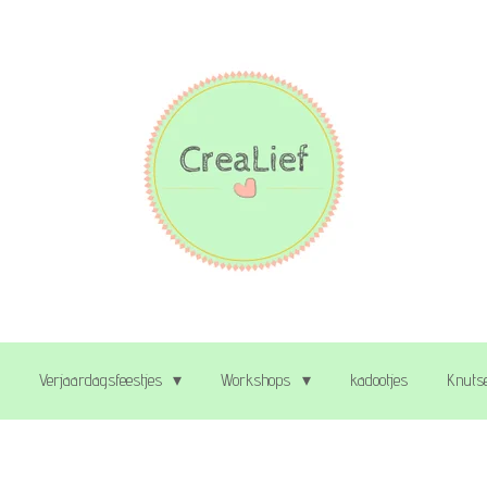
Verjaardagsfeestjes
Workshops
kadootjes
Knutse