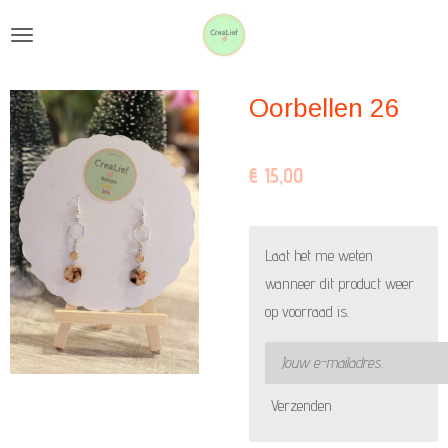
Ga
direct
naar
Oorbellen 26
de
hoofdinhoud
€ 15,00
Laat het me weten
wanneer dit product weer
op voorraad is.
Verzenden