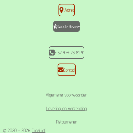
a
n
h
c
s
a
Adres
e
t
t
b
a
s
o
g
A
Google Review
o
r
p
k
a
p
m
+ 32 474 23 81 41
Contact
Algemene voorwaarden
Levering en verzending
Retourneren
© 2020 - 2026
CreaLief