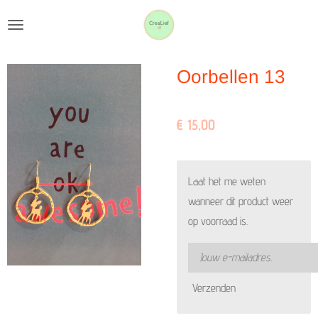
Ga
direct
naar
Oorbellen 13
de
hoofdinhoud
€ 15,00
Laat het me weten
wanneer dit product weer
op voorraad is.
Verzenden