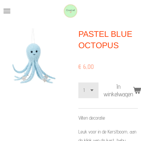
Ga
direct
naar
PASTEL BLUE
de
hoofdinhoud
OCTOPUS
€ 6,00
In
winkelwagen
Vilten decoratie
Leuk voor in de Kerstboom, aan
de klink van de kast, baby