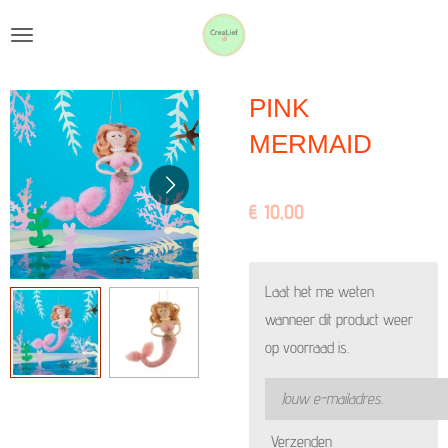
Ga
direct
naar
PINK
de
hoofdinhoud
MERMAID
€ 10,00
Laat het me weten
wanneer dit product weer
op voorraad is.
Verzenden