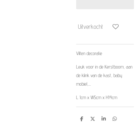
Uitverkocht
Vilten decoratie
Leuk voor in de Kerstboom, aan
de klink van de kast, baby
mobiel,....
L 1cm x W5cm x H14cm
D
D
S
D
e
e
h
e
l
e
a
l
e
l
r
e