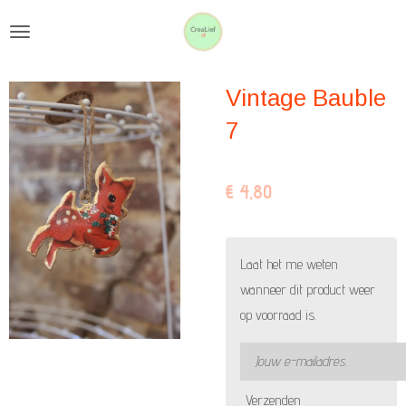
Ga
direct
naar
Vintage Bauble
de
hoofdinhoud
7
€ 4,80
Laat het me weten
wanneer dit product weer
op voorraad is.
Verzenden