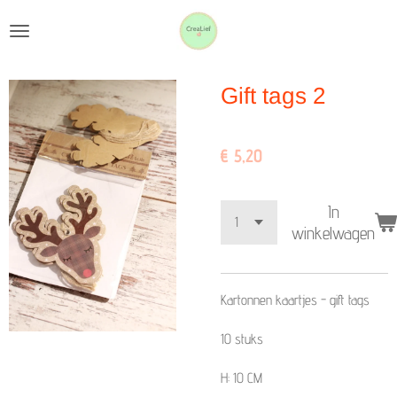
Ga
direct
naar
Gift tags 2
de
hoofdinhoud
€ 5,20
In
winkelwagen
Kartonnen kaartjes - gift tags
10 stuks
H: 10 CM